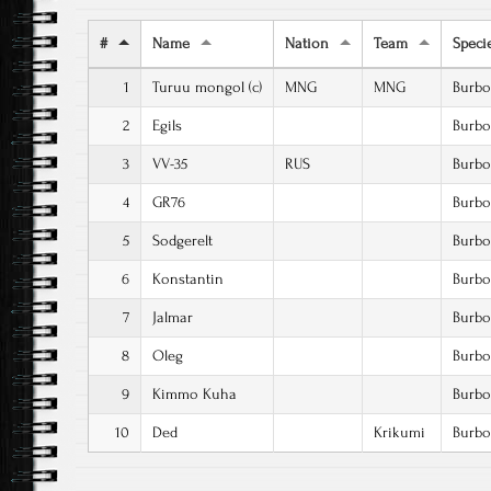
#
Name
Nation
Team
Speci
1
Turuu mongol (c)
MNG
MNG
Burbo
2
Egils
Burbo
3
VV-35
RUS
Burbo
4
GR76
Burbo
5
Sodgerelt
Burbo
6
Konstantin
Burbo
7
Jalmar
Burbo
8
Oleg
Burbo
9
Kimmo Kuha
Burbo
10
Ded
Krikumi
Burbo