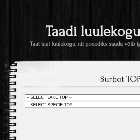
Taadi luulekog
Taat taat luulekogu, nii poeediks saada võib i
Burbot TO