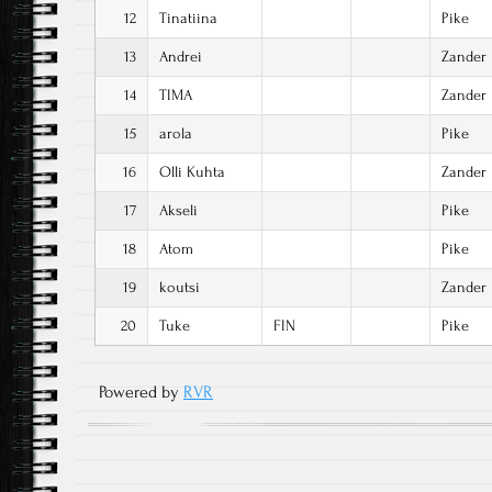
12
Tinatiina
Pike
13
Andrei
Zander
14
TIMA
Zander
15
arola
Pike
16
Olli Kuhta
Zander
17
Akseli
Pike
18
Atom
Pike
19
koutsi
Zander
20
Tuke
FIN
Pike
Powered by
RVR