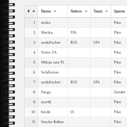
#
Name
Nation
Team
Specie
1
mökö
Pike
2
Marika
FIN
Pike
3
andyfischer
RUS
UFA
Pike
4
Victor UA
Pike
5
Milicja ssie PL
Pike
6
SotaTursas
Pike
7
andyfischer
RUS
UFA
Pike
8
Dargo
Zander
9
mortti
Pike
10
binde
LV
Pike
11
Smoke Bellew
Pike