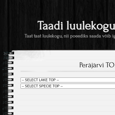
Taadi luulekog
Taat taat luulekogu, nii poeediks saada võib i
Peräjärvi T