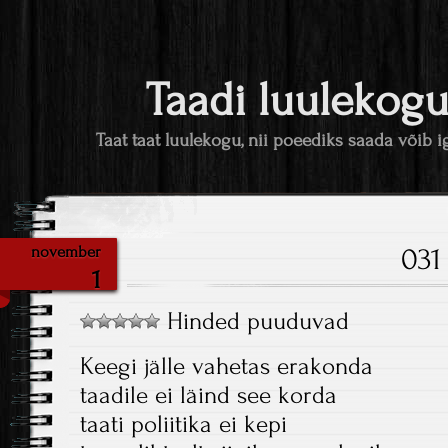
Taadi luulekog
Taat taat luulekogu, nii poeediks saada võib i
031
november
1
Hinded puuduvad
Keegi jälle vahetas erakonda
taadile ei läind see korda
taati poliitika ei kepi