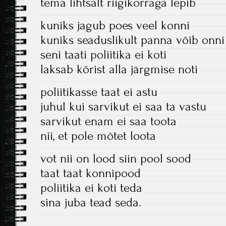
tema lihtsalt riigikorraga lepib
kuniks jagub poes veel konni
kuniks seaduslikult panna võib onni
seni taati poliitika ei koti
laksab kõrist alla järgmise noti
poliitikasse taat ei astu
juhul kui sarvikut ei saa ta vastu
sarvikut enam ei saa toota
nii, et pole mõtet loota
vot nii on lood siin pool sood
taat taat konnipood
poliitika ei koti teda
sina juba tead seda.