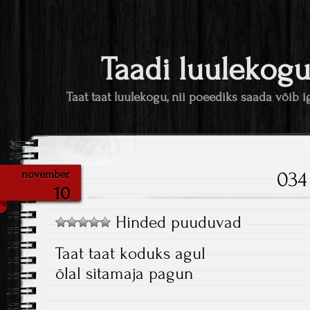
Taadi luulekog
Taat taat luulekogu, nii poeediks saada võib i
034
november
10
Hinded puuduvad
Taat taat koduks agul
õlal sitamaja pagun