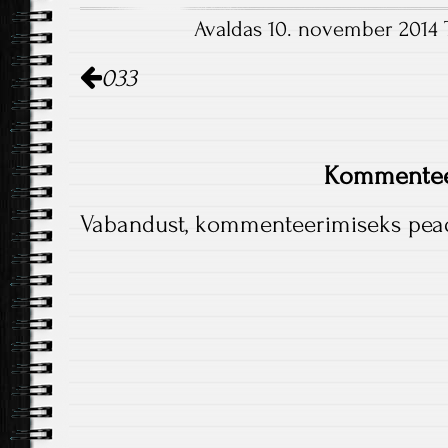
Avaldas 10. november 2014 
Postituse
033
haldamine
Kommentee
Vabandust, kommenteerimiseks pe